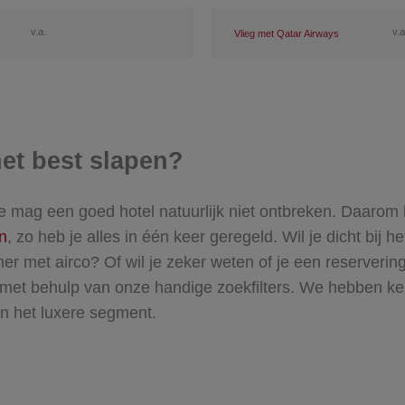
v.a.
v.a
Vlieg met Qatar Airways
 het best slapen?
 mag een goed hotel natuurlijk niet ontbreken. Daarom kun
n
, zo heb je alles in één keer geregeld. Wil je dicht bi
met airco? Of wil je zeker weten of je een reservering 
met behulp van onze handige zoekfilters. We hebben keu
n het luxere segment.