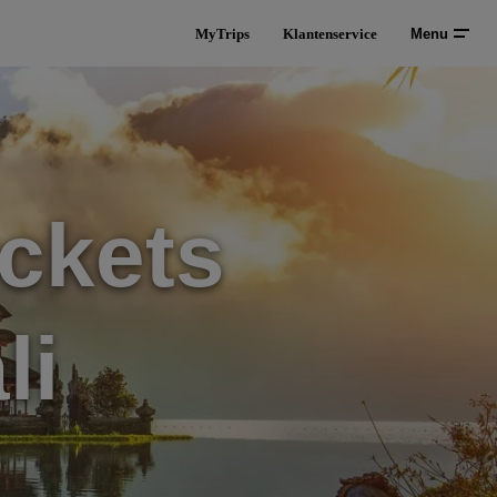
MyTrips
Klantenservice
Menu
ckets
li