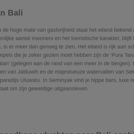
n Bali
en de hoge mate van gastvrijheid staat het eiland bekend
jke aantal inwoners en het toeristische karakter, blijft
 is er meer dan genoeg te zien. Het eiland is rijk aan sc
mpels die je zeker gezien moet hebben zijn de ‘Pura Tan
an’ (gelegen aan de rand van een meer in de bergen). 
en van Jatiluwih en de majestueuze watervallen van Seku
sparadijs Uluwatu. In Seminyak vind je hippe bars, luxe re
taat om zijn geweldige uitgaansleven.