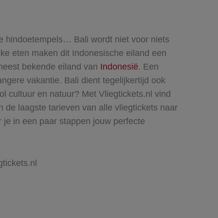
e hindoetempels… Bali wordt niet voor niets
ijke eten maken dit Indonesische eiland een
t meest bekende eiland van
Indonesië
. Een
gere vakantie. Bali dient tegelijkertijd ook
ol cultuur en natuur?
Met Vliegtickets.nl vind
n de laagste tarieven van alle vliegtickets naar
er je in een paar stappen jouw perfecte
gtickets.nl