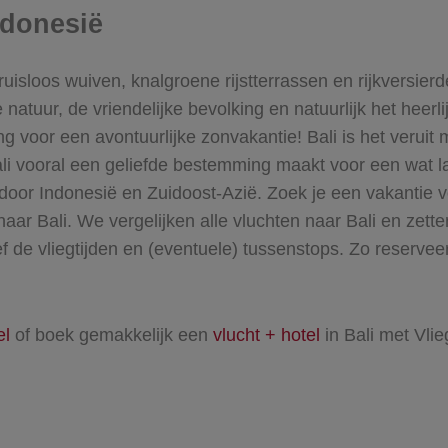
ndonesië
sloos wuiven, knalgroene rijstterrassen en rijkversierd
natuur, de vriendelijke bevolking en natuurlijk het heerl
ng voor een avontuurlijke zonvakantie! Bali is het verui
li vooral een geliefde bestemming maakt voor een wat lan
n door Indonesië en Zuidoost-Azië.
Zoek je een vakantie v
naar Bali
. We vergelijken alle vluchten naar Bali en zette
sief de vliegtijden en (eventuele) tussenstops. Zo reserve
el
of boek gemakkelijk een
vlucht + hotel
in Bali met Vlie