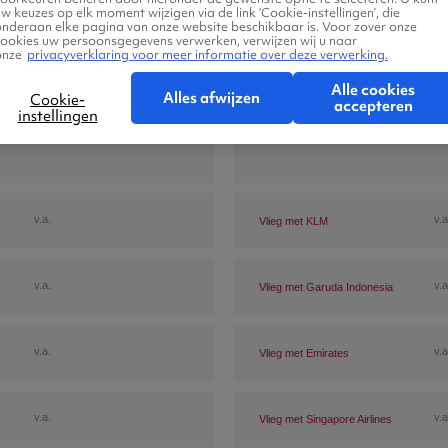
w keuzes op elk moment wijzigen via de link ‘Cookie-instellingen’, die
onderaan elke pagina van onze website beschikbaar is. Voor zover onze
cookies uw persoonsgegevens verwerken, verwijzen wij u naar
onze
privacyverklaring voor meer informatie over deze verwerking.
Alle cookies
Alles afwijzen
Cookie-
accepteren
instellingen
v.a.
v.a
Vlieg met KLM
v.a.
v.a
Vlieg met Garuda Indonesia
v.a.
v.a
Vlieg met Emirates
v.a.
v.a
Vlieg met Singapore Airlines