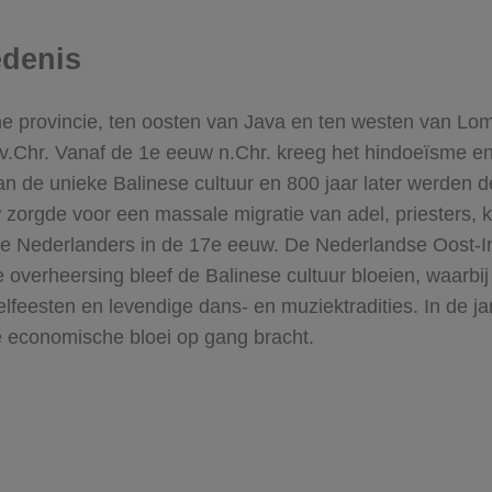
edenis
che provincie, ten oosten van Java en ten westen van L
 v.Chr. Vanaf de 1e eeuw n.Chr. kreeg het hindoeïsme e
van de unieke Balinese cultuur en 800 jaar later werden 
w zorgde voor een massale migratie van adel, priesters,
e Nederlanders in de 17e eeuw.
De Nederlandse Oost-In
e overheersing bleef de Balinese cultuur bloeien, waarbi
pelfeesten en levendige dans- en muziektradities. In de 
e economische bloei op gang bracht.