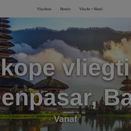
Vluchten
Hotels
Vlucht + Hotel
kope vliegti
enpasar, Ba
Vanaf