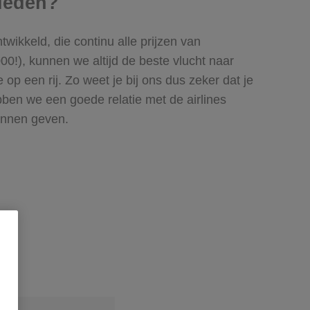
bieden?
twikkeld, die continu alle prijzen van
0!), kunnen we altijd de beste vlucht naar
 op een rij. Zo weet je bij ons dus zeker dat je
bben we een goede relatie met de airlines
unnen geven.