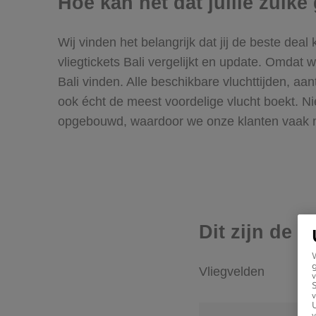
Hoe kan het dat jullie zulk
Wij vinden het belangrijk dat jij de beste deal
vliegtickets Bali vergelijkt en update. Omdat 
Bali vinden. Alle beschikbare vluchttijden, aan
ook écht de meest voordelige vlucht boekt. Ni
opgebouwd, waardoor we onze klanten vaak mo
Dit zijn de 
g
Vliegvelden
v
v
U