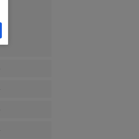
.
.
.
.