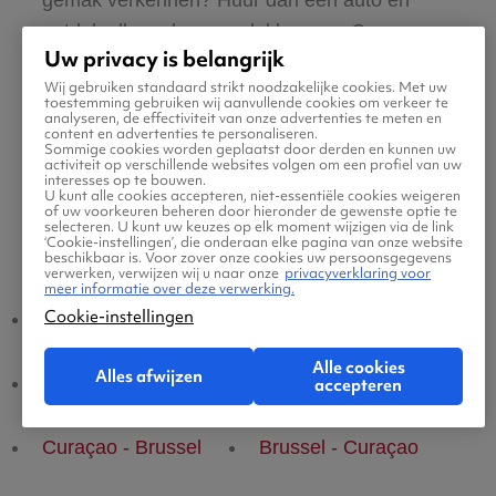
ontdek alle verborgen plekken van Curaçao.
Uw privacy is belangrijk
Wij gebruiken standaard strikt noodzakelijke cookies. Met uw
toestemming gebruiken wij aanvullende cookies om verkeer te
analyseren, de effectiviteit van onze advertenties te meten en
content en advertenties te personaliseren.
Sommige cookies worden geplaatst door derden en kunnen uw
activiteit op verschillende websites volgen om een profiel van uw
interesses op te bouwen.
U kunt alle cookies accepteren, niet-essentiële cookies weigeren
of uw voorkeuren beheren door hieronder de gewenste optie te
selecteren. U kunt uw keuzes op elk moment wijzigen via de link
‘Cookie-instellingen’, die onderaan elke pagina van onze website
Populaire vluchten
beschikbaar is. Voor zover onze cookies uw persoonsgegevens
verwerken, verwijzen wij u naar onze
privacyverklaring voor
meer informatie over deze verwerking.
Cookie-instellingen
Curaçao - Amsterdam
Amsterdam - Curaçao
Alle cookies
Alles afwijzen
Curaçao - Eindhoven
Eindhoven - Curaçao
accepteren
Curaçao - Brussel
Brussel - Curaçao