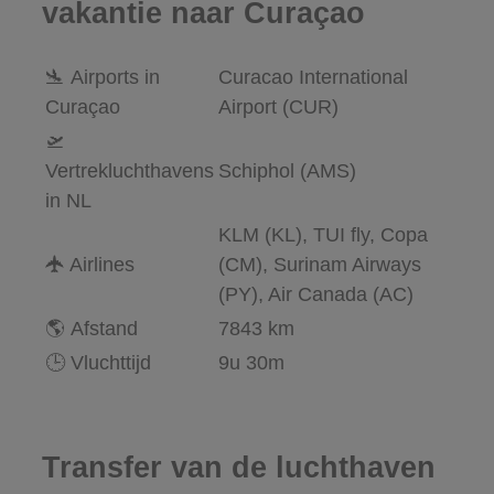
vakantie naar Curaçao
🛬 Airports in
Curacao International
Curaçao
Airport (CUR)
🛫
Vertrekluchthavens
Schiphol (AMS)
in NL
KLM (KL), TUI fly, Copa
🛧
Airlines
(CM), Surinam Airways
(PY), Air Canada (AC)
🌎 Afstand
7843 km
🕒 Vluchttijd
9u 30m
Transfer van de luchthaven