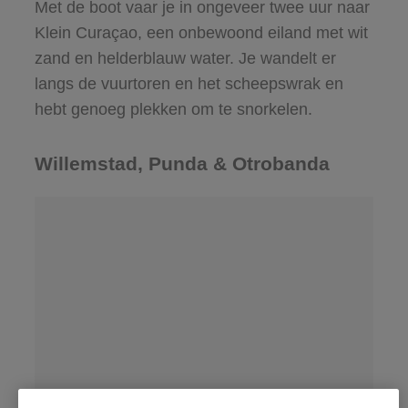
Met de boot vaar je in ongeveer twee uur naar
Klein Curaçao, een onbewoond eiland met wit
zand en helderblauw water. Je wandelt er
langs de vuurtoren en het scheepswrak en
hebt genoeg plekken om te snorkelen.
Willemstad, Punda & Otrobanda