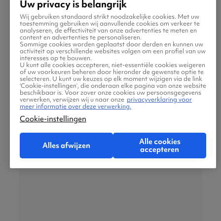
Uw privacy is belangrijk
Wij gebruiken standaard strikt noodzakelijke cookies. Met uw
toestemming gebruiken wij aanvullende cookies om verkeer te
In Willemstad loop je door de kleurrijke wijken
analyseren, de effectiviteit van onze advertenties te meten en
content en advertenties te personaliseren.
Punda en Otrobanda. Je ziet monumentale
Sommige cookies worden geplaatst door derden en kunnen uw
activiteit op verschillende websites volgen om een profiel van uw
panden, street art en bruggetjes langs het
interesses op te bouwen.
U kunt alle cookies accepteren, niet-essentiële cookies weigeren
water. Bij de Handelskade kijk je uit op de
of uw voorkeuren beheren door hieronder de gewenste optie te
selecteren. U kunt uw keuzes op elk moment wijzigen via de link
kenmerkende gevels en de pontjesbrug.
‘Cookie-instellingen’, die onderaan elke pagina van onze website
beschikbaar is. Voor zover onze cookies uw persoonsgegevens
verwerken, verwijzen wij u naar onze
privacyverklaring voor
meer informatie over deze verwerking.
Shete Boka National Park
Cookie-instellingen
Alle cookies
Alles afwijzen
accepteren