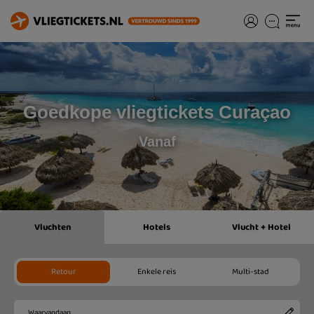
Goedkope vliegtickets Curaçao
Vanaf