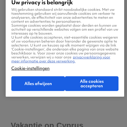
Uw privacy is belangrijk
Wij gebruiken standaard strikt noodzakelijke cookies. Met uw
toestemming gebruiken wij aanvullende cookies om verkeer te
analyseren, de effectiviteit van onze advertenties te meten en
Zenobia-scheepswrak
content en advertenties te personaliseren.
Sommige cookies worden geplaatst door derden en kunnen uw
activiteit op verschillende websites volgen om een profiel van uw
interesses op te bouwen.
Het Zenobia-scheepswrak is een van de
U kunt alle cookies accepteren, niet-essentiële cookies weigeren
of uw voorkeuren beheren door hieronder de gewenste optie te
beroemdste duiklocaties ter wereld. Deze
selecteren. U kunt uw keuzes op elk moment wijzigen via de link
‘Cookie-instellingen’, die onderaan elke pagina van onze website
Zweedse veerboot zonk in 1980. Het wrak is
beschikbaar is. Voor zover onze cookies uw persoonsgegevens
verwerken, verwijzen wij u naar onze
privacyverklaring voor
nog vrijwel intact met vrachtwagens en cargo
meer informatie over deze verwerking.
aan boord. Duikscholen in Larnaca
Cookie-instellingen
organiseren duiken voor zowel beginners
Alle cookies
(ondiepe delen) als gevorderde duikers
Alles afwijzen
accepteren
(diepere secties).
Vakantie op Cyprus