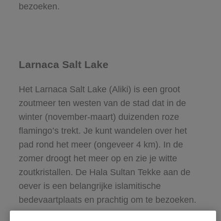
bezoeken.
Larnaca Salt Lake
Het Larnaca Salt Lake (Aliki) is een groot
zoutmeer ten westen van de stad dat in de
winter (november-maart) duizenden roze
flamingo’s trekt. Je kunt wandelen over het
pad rond het meer (ongeveer 4 km). In de
zomer droogt het meer op en zie je witte
zoutkristallen. De Hala Sultan Tekke aan de
oever is een belangrijke islamitische
bedevaartplaats en prachtig om te bezoeken.