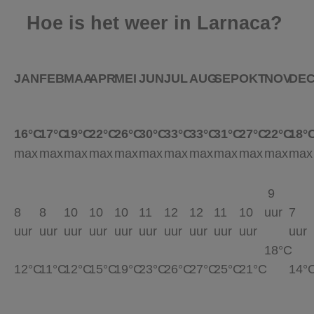
Hoe is het weer in Larnaca?
JAN
FEB
MAA
APR
MEI
JUN
JUL
AUG
SEP
OKT
NOV
DE
16°C
17°C
19°C
22°C
26°C
30°C
33°C
33°C
31°C
27°C
22°C
18°
max
max
max
max
max
max
max
max
max
max
max
max
9
8
8
10
10
10
11
12
12
11
10
uur
7
uur
uur
uur
uur
uur
uur
uur
uur
uur
uur
uur
18°C
12°C
11°C
12°C
15°C
19°C
23°C
26°C
27°C
25°C
21°C
14°