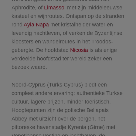
Aphrodite, of
Limassol
met zijn middeleeuwse
kasteel en wijnroutes. Ontspan op de stranden
rond
Ayia Napa
met kristalhelder water en
levendig nachtleven, of verken de Byzantijnse
kloosters en wandelroutes in het Troodos-
gebergte. De hoofdstad
Nicosia
is als enige
verdeelde hoofdstad ter wereld zeker een
bezoek waard.
Noord-Cyprus (Turks Cyprus) biedt een
compleet andere ervaring: authentieke Turkse
cultuur, lagere prijzen, minder toeristisch.
Hoogtepunten zijn de gotische Bellapais
Abbey met uitzicht over de bergen, het
pittoreske havenstadje Kyrenia (Girne) met
Venetiaanse vesting en jachthaven, de