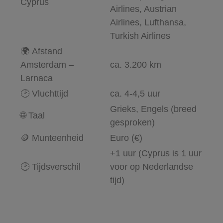
Cyprus
Airlines, Austrian
Airlines, Lufthansa,
Turkish Airlines
🌍 Afstand
Amsterdam –
ca. 3.200 km
Larnaca
🕑 Vluchttijd
ca. 4-4,5 uur
Grieks, Engels (breed
🌐 Taal
gesproken)
🪙 Munteenheid
Euro (€)
+1 uur (Cyprus is 1 uur
🕑 Tijdsverschil
voor op Nederlandse
tijd)