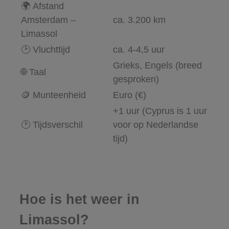
🌍
Afstand
Amsterdam –
ca. 3.200 km
Limassol
🕑
Vluchttijd
ca. 4-4,5 uur
Grieks, Engels (breed
🌐
Taal
gesproken)
🪙
Munteenheid
Euro (€)
+1 uur (Cyprus is 1 uur
🕑
Tijdsverschil
voor op Nederlandse
tijd)
Hoe is het weer in
Limassol?