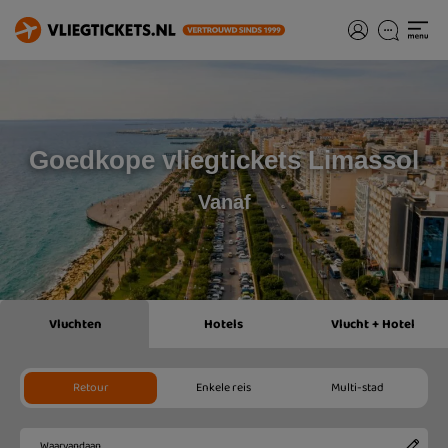
Goedkope vliegtickets Limassol
Vanaf