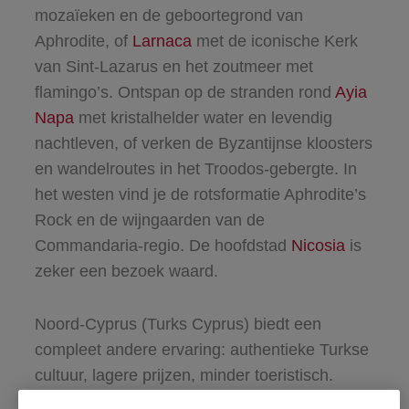
mozaïeken en de geboortegrond van
Aphrodite, of
Larnaca
met de iconische Kerk
van Sint-Lazarus en het zoutmeer met
flamingo’s. Ontspan op de stranden rond
Ayia
Napa
met kristalhelder water en levendig
nachtleven, of verken de Byzantijnse kloosters
en wandelroutes in het Troodos-gebergte. In
het westen vind je de rotsformatie Aphrodite’s
Rock en de wijngaarden van de
Commandaria-regio. De hoofdstad
Nicosia
is
zeker een bezoek waard.
Noord-Cyprus (Turks Cyprus) biedt een
compleet andere ervaring: authentieke Turkse
cultuur, lagere prijzen, minder toeristisch.
Hoogtepunten zijn de gotische Bellapais