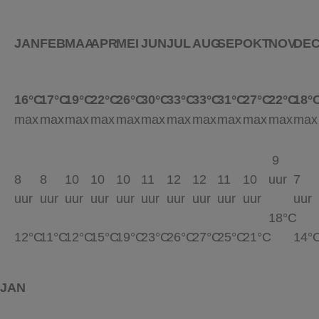
JAN
FEB
MAA
APR
MEI
JUN
JUL
AUG
SEP
OKT
NOV
DE
16°C
17°C
19°C
22°C
26°C
30°C
33°C
33°C
31°C
27°C
22°C
18°
max
max
max
max
max
max
max
max
max
max
max
max
9
8
8
10
10
10
11
12
12
11
10
uur
7
uur
uur
uur
uur
uur
uur
uur
uur
uur
uur
uur
18°C
12°C
11°C
12°C
15°C
19°C
23°C
26°C
27°C
25°C
21°C
14°
JAN