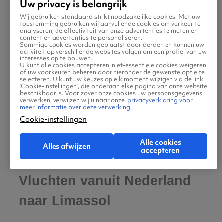
Uw privacy is belangrijk
Abbey met uitzicht over de bergen, het
Wij gebruiken standaard strikt noodzakelijke cookies. Met uw
pittoreske havenstadje Kyrenia (Girne) met
toestemming gebruiken wij aanvullende cookies om verkeer te
analyseren, de effectiviteit van onze advertenties te meten en
Venetiaanse vesting en jachthaven, de
content en advertenties te personaliseren.
Sommige cookies worden geplaatst door derden en kunnen uw
verlaten spookstad Varosha bij Famagusta, en
activiteit op verschillende websites volgen om een profiel van uw
interesses op te bouwen.
de antieke stad Salamis met Romeinse ruïnes.
U kunt alle cookies accepteren, niet-essentiële cookies weigeren
of uw voorkeuren beheren door hieronder de gewenste optie te
Je bereikt Noord-Cyprus het makkelijkst door
selecteren. U kunt uw keuzes op elk moment wijzigen via de link
‘Cookie-instellingen’, die onderaan elke pagina van onze website
vanaf Zuid-Cyprus over de grens te rijden via
beschikbaar is. Voor zover onze cookies uw persoonsgegevens
verwerken, verwijzen wij u naar onze
privacyverklaring voor
checkpoints. Let op: neem je paspoort mee
meer informatie over deze verwerking.
Cookie-instellingen
(ID-kaart is niet voldoende), en Turkse lira.
Alle cookies
Alles afwijzen
accepteren
Vluchten vanuit Nederland
naar Limassol