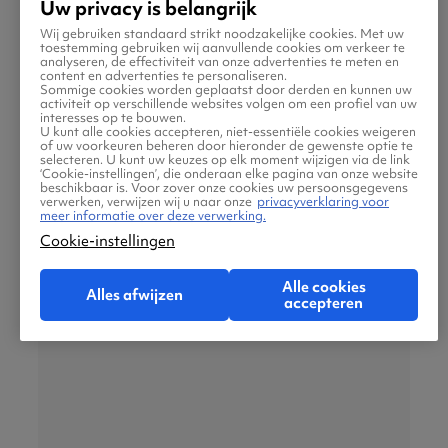
Uw privacy is belangrijk
Wij gebruiken standaard strikt noodzakelijke cookies. Met uw
Mdina is de oude stille hoofdstad van Malta en
toestemming gebruiken wij aanvullende cookies om verkeer te
analyseren, de effectiviteit van onze advertenties te meten en
ligt op een heuvel in het binnenland. De
content en advertenties te personaliseren.
Sommige cookies worden geplaatst door derden en kunnen uw
middeleeuwse vestingstad heeft
activiteit op verschillende websites volgen om een profiel van uw
interesses op te bouwen.
schilderachtige steegjes, imposante paleizen
U kunt alle cookies accepteren, niet-essentiële cookies weigeren
of uw voorkeuren beheren door hieronder de gewenste optie te
en een tijdloze sfeer. Overdag kun je de
selecteren. U kunt uw keuzes op elk moment wijzigen via de link
‘Cookie-instellingen’, die onderaan elke pagina van onze website
kathedraal en musea bezoeken, terwijl de stad
beschikbaar is. Voor zover onze cookies uw persoonsgegevens
verwerken, verwijzen wij u naar onze
privacyverklaring voor
’s avonds bijzonder sfeervol verlicht is.
meer informatie over deze verwerking.
Cookie-instellingen
Marsaxlokk
Alle cookies
Alles afwijzen
accepteren