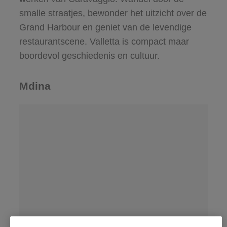
smalle straatjes, bewonder het uitzicht over de
Grand Harbour en geniet van de levendige
restaurantscene. Valletta is compact maar
boordevol geschiedenis en cultuur.
Mdina