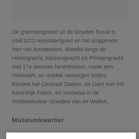
De grachtengordel uit de Gouden Eeuw is
UNESCO-werelderfgoed en het kloppende
hart van Amsterdam. Wandel langs de
Herengracht, Keizersgracht en Prinsengracht
met 17e-eeuwse herenhuizen, maak een
rondvaart, en ontdek verborgen hofjes.
Bezoek het Centraal Station, de Dam met het
Koninklijk Paleis, en verdwaal in de
middeleeuwse straatjes van de Wallen.
Museumkwartier