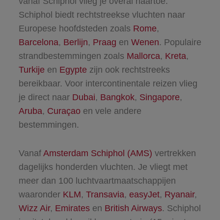
vanaf Schiphol vlieg je overal naartoe.
Schiphol biedt rechtstreekse vluchten naar
Europese hoofdsteden zoals
Rome
,
Barcelona
,
Berlijn
,
Praag
en
Wenen
. Populaire
strandbestemmingen zoals
Mallorca
,
Kreta
,
Turkije
en
Egypte
zijn ook rechtstreeks
bereikbaar. Voor intercontinentale reizen vlieg
je direct naar
Dubai
,
Bangkok
,
Singapore
,
Aruba
,
Curaçao
en vele andere
bestemmingen.
Vanaf
Amsterdam Schiphol (AMS)
vertrekken
dagelijks honderden vluchten. Je vliegt met
meer dan 100 luchtvaartmaatschappijen
waaronder
KLM
,
Transavia
,
easyJet
,
Ryanair
,
Wizz Air
,
Emirates
en
British Airways
. Schiphol