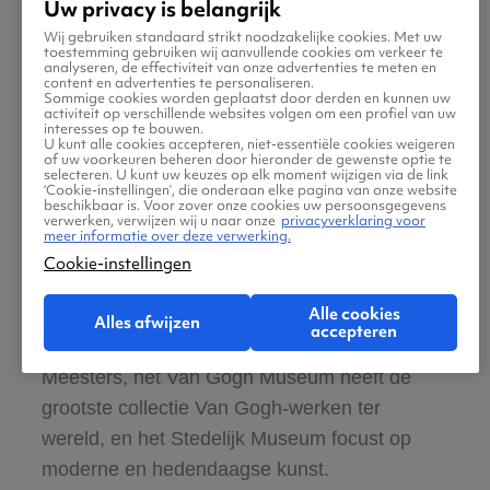
Uw privacy is belangrijk
Wij gebruiken standaard strikt noodzakelijke cookies. Met uw
toestemming gebruiken wij aanvullende cookies om verkeer te
analyseren, de effectiviteit van onze advertenties te meten en
content en advertenties te personaliseren.
Sommige cookies worden geplaatst door derden en kunnen uw
activiteit op verschillende websites volgen om een profiel van uw
interesses op te bouwen.
U kunt alle cookies accepteren, niet-essentiële cookies weigeren
of uw voorkeuren beheren door hieronder de gewenste optie te
selecteren. U kunt uw keuzes op elk moment wijzigen via de link
‘Cookie-instellingen’, die onderaan elke pagina van onze website
beschikbaar is. Voor zover onze cookies uw persoonsgegevens
verwerken, verwijzen wij u naar onze
privacyverklaring voor
meer informatie over deze verwerking.
Cookie-instellingen
Het Museumkwartier herbergt de belangrijkste
Alle cookies
musea van Nederland. Het Rijksmuseum toont
Alles afwijzen
accepteren
de Nachtwacht van Rembrandt en Hollandse
Meesters, het Van Gogh Museum heeft de
grootste collectie Van Gogh-werken ter
wereld, en het Stedelijk Museum focust op
moderne en hedendaagse kunst.