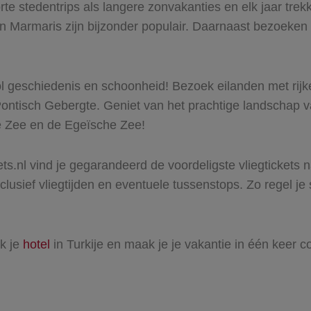
te stedentrips als langere zonvakanties en elk jaar trekk
n
Marmaris
zijn bijzonder populair. Daarnaast bezoeken
vol geschiedenis en schoonheid! Bezoek eilanden met ri
Pontisch Gebergte. Geniet van het prachtige landschap 
se Zee en de Egeïsche Zee!
s.nl vind je gegarandeerd de voordeligste vliegtickets na
inclusief vliegtijden en eventuele tussenstops. Zo regel j
jk je
hotel
in Turkije en maak je je vakantie in één keer c