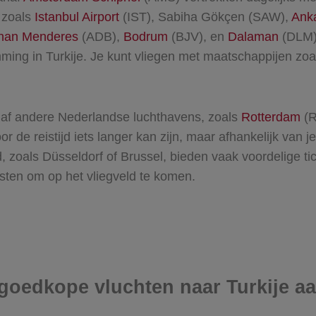
e zoals
Istanbul Airport
(IST), Sabiha Gökçen (SAW),
Ank
dnan Menderes
(ADB),
Bodrum
(BJV), en
Dalaman
(DLM).
mming in Turkije. Je kunt vliegen met maatschappijen zoal
naf andere Nederlandse luchthavens, zoals
Rotterdam
(R
e reistijd iets langer kan zijn, maar afhankelijk van je
, zoals Düsseldorf of Brussel, bieden vaak voordelige ti
sten om op het vliegveld te komen.
e goedkope vluchten naar Turkije 