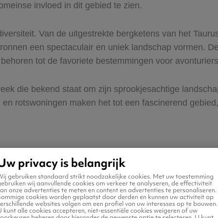
einse invloed in dit gebied te zien.
iversiteit. Van de uitgestrekte bergketens van het Tauru
ronnen een spectaculair en uniek landschap vormen. D
behoren tot de favoriete bestemmingen voor avonturiers
streek die bekend staat om zijn sprookjesachtige landsch
 en rotswoningen maken het tot een fascinerend gebied, d
Uw privacy is belangrijk
Wij gebruiken standaard strikt noodzakelijke cookies. Met uw toestemming
ebruiken wij aanvullende cookies om verkeer te analyseren, de effectiviteit
Turkije
an onze advertenties te meten en content en advertenties te personaliseren.
Sommige cookies worden geplaatst door derden en kunnen uw activiteit op
erschillende websites volgen om een profiel van uw interesses op te bouwen.
 kunt alle cookies accepteren, niet-essentiële cookies weigeren of uw
voorkeuren beheren door hieronder de gewenste optie te selecteren. U kunt