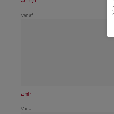
Antalya
u
Vanaf
Izmir
Vanaf