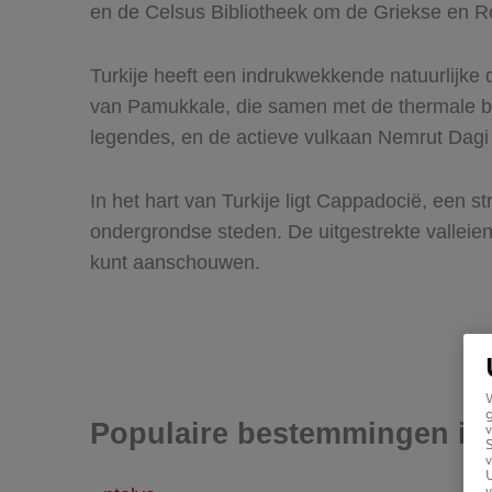
en de Celsus Bibliotheek om de Griekse en Rom
Turkije heeft een indrukwekkende natuurlijke d
van Pamukkale, die samen met de thermale b
legendes, en de actieve vulkaan Nemrut Dagi 
In het hart van Turkije ligt Cappadocië, een 
ondergrondse steden. De uitgestrekte valleien
kunt aanschouwen.
g
Populaire bestemmingen in 
v
v
U