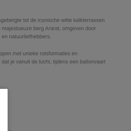
sgebergte tot de iconische witte kalkterrassen
e majestueuze berg Ararat, omgeven door
 en natuurliefhebbers.
appen met unieke rotsformaties en
at je vanuit de lucht, tijdens een ballonvaart