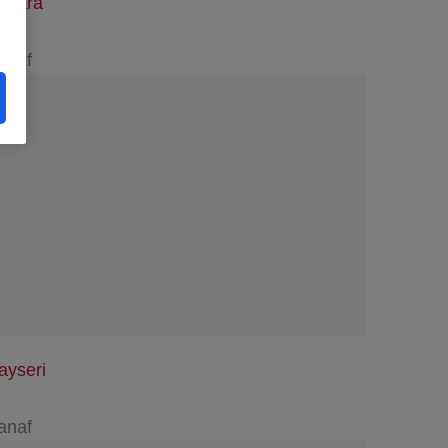
nkara
anaf
ayseri
anaf